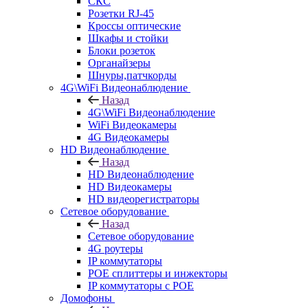
СКС
Розетки RJ-45
Кроссы оптические
Шкафы и стойки
Блоки розеток
Органайзеры
Шнуры,патчкорды
4G\WiFi Видеонаблюдение
Назад
4G\WiFi Видеонаблюдение
WiFi Видеокамеры
4G Видеокамеры
HD Видеонаблюдение
Назад
HD Видеонаблюдение
HD Видеокамеры
HD видеорегистраторы
Сетевое оборудование
Назад
Сетевое оборудование
4G роутеры
IP коммутаторы
POE сплиттеры и инжекторы
IP коммутаторы с POE
Домофоны