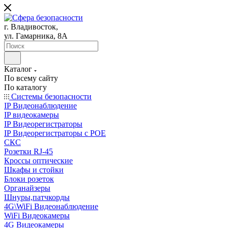
г. Владивосток,
ул. Гамарника, 8А
Каталог
По всему сайту
По каталогу
Системы безопасности
IP Видеонаблюдение
IP видеокамеры
IP Видеорегистраторы
IP Видеорегистраторы с POE
СКС
Розетки RJ-45
Кроссы оптические
Шкафы и стойки
Блоки розеток
Органайзеры
Шнуры,патчкорды
4G\WiFi Видеонаблюдение
WiFi Видеокамеры
4G Видеокамеры