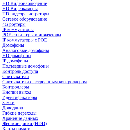
HD Видеонаблюдение
HD Видеокамеры
HD видеорегистраторы
Сетевое оборудование
4G роутеры
IP коммутаторы
POE сплиттеры и инжекторы
IP коммутаторы с POE
Домофоны
Аналоговые домофоны
HD домофоны
IP домофоны
Подъездные домофоны
Контроль доступа
Считыватели
Считыватели с встроенным контроллером
Контроллеры
Кнопки выход
Идентификаторы
Замки
Доводчики
Гибкие переходы
Хранение данных
Жесткие диски (HDD)
Карты памяти