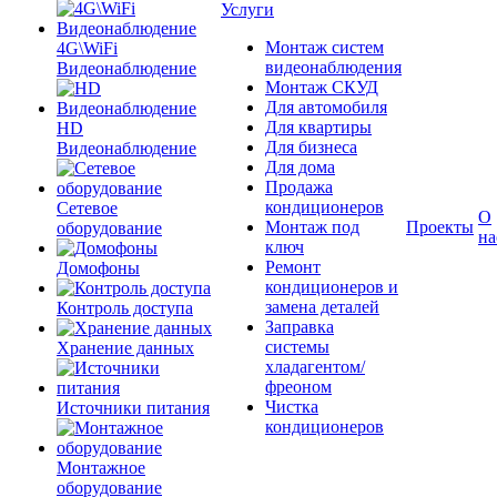
Услуги
Монтаж систем
4G\WiFi
видеонаблюдения
Видеонаблюдение
Монтаж СКУД
Для автомобиля
Для квартиры
HD
Для бизнеса
Видеонаблюдение
Для дома
Продажа
кондиционеров
Сетевое
О
Монтаж под
Проекты
оборудование
на
ключ
Ремонт
Домофоны
кондиционеров и
замена деталей
Контроль доступа
Заправка
системы
Хранение данных
хладагентом/
фреоном
Чистка
Источники питания
кондиционеров
Монтажное
оборудование