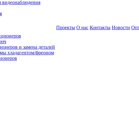
м видеонаблюдения
я
Проекты
О нас
Контакты
Новости
Оп
иционеров
люч
ионеров и замена деталей
емы хладагентом/фреоном
ионеров