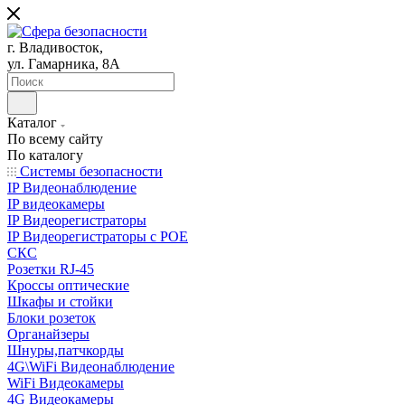
г. Владивосток,
ул. Гамарника, 8А
Каталог
По всему сайту
По каталогу
Системы безопасности
IP Видеонаблюдение
IP видеокамеры
IP Видеорегистраторы
IP Видеорегистраторы с POE
СКС
Розетки RJ-45
Кроссы оптические
Шкафы и стойки
Блоки розеток
Органайзеры
Шнуры,патчкорды
4G\WiFi Видеонаблюдение
WiFi Видеокамеры
4G Видеокамеры