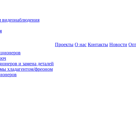
м видеонаблюдения
я
Проекты
О нас
Контакты
Новости
Оп
иционеров
люч
ионеров и замена деталей
емы хладагентом/фреоном
ионеров