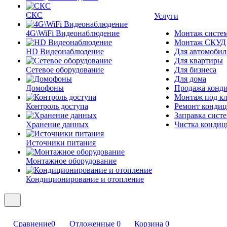
СКС
Услуги
4G\WiFi Видеонаблюдение
Монтаж систе
Монтаж СКУД
HD Видеонаблюдение
Для автомобил
Для квартиры
Сетевое оборудование
Для бизнеса
Для дома
Домофоны
Продажа конд
Монтаж под к
Контроль доступа
Ремонт кондиц
Заправка сист
Хранение данных
Чистка кондиц
Источники питания
Монтажное оборудование
Кондиционирование и отопление
Сравнение
0
Отложенные
0
Корзина
0