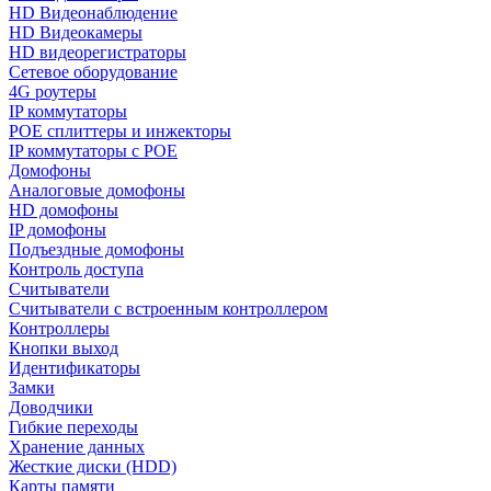
HD Видеонаблюдение
HD Видеокамеры
HD видеорегистраторы
Сетевое оборудование
4G роутеры
IP коммутаторы
POE сплиттеры и инжекторы
IP коммутаторы с POE
Домофоны
Аналоговые домофоны
HD домофоны
IP домофоны
Подъездные домофоны
Контроль доступа
Считыватели
Считыватели с встроенным контроллером
Контроллеры
Кнопки выход
Идентификаторы
Замки
Доводчики
Гибкие переходы
Хранение данных
Жесткие диски (HDD)
Карты памяти