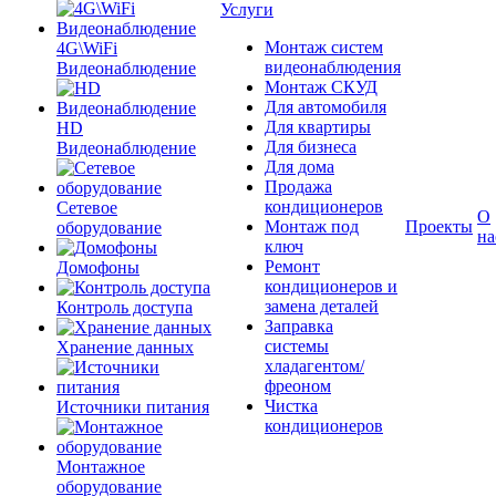
Услуги
Монтаж систем
4G\WiFi
видеонаблюдения
Видеонаблюдение
Монтаж СКУД
Для автомобиля
Для квартиры
HD
Для бизнеса
Видеонаблюдение
Для дома
Продажа
кондиционеров
Сетевое
О
Монтаж под
Проекты
оборудование
на
ключ
Ремонт
Домофоны
кондиционеров и
замена деталей
Контроль доступа
Заправка
системы
Хранение данных
хладагентом/
фреоном
Чистка
Источники питания
кондиционеров
Монтажное
оборудование