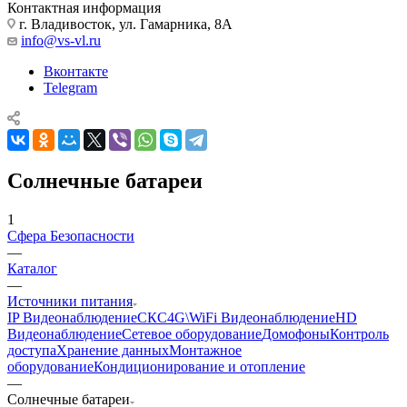
Контактная информация
г. Владивосток, ул. Гамарника, 8А
info@vs-vl.ru
Вконтакте
Telegram
Солнечные батареи
1
Сфера Безопасности
—
Каталог
—
Источники питания
IP Видеонаблюдение
СКС
4G\WiFi Видеонаблюдение
HD
Видеонаблюдение
Сетевое оборудование
Домофоны
Контроль
доступа
Хранение данных
Монтажное
оборудование
Кондиционирование и отопление
—
Солнечные батареи