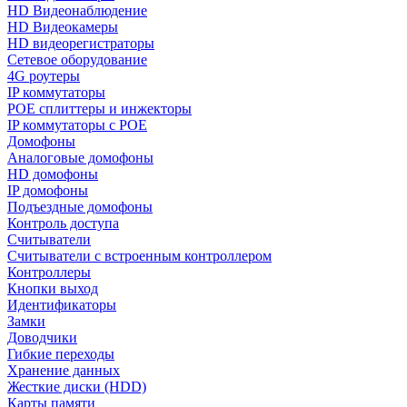
HD Видеонаблюдение
HD Видеокамеры
HD видеорегистраторы
Сетевое оборудование
4G роутеры
IP коммутаторы
POE сплиттеры и инжекторы
IP коммутаторы с POE
Домофоны
Аналоговые домофоны
HD домофоны
IP домофоны
Подъездные домофоны
Контроль доступа
Считыватели
Считыватели с встроенным контроллером
Контроллеры
Кнопки выход
Идентификаторы
Замки
Доводчики
Гибкие переходы
Хранение данных
Жесткие диски (HDD)
Карты памяти