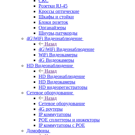
СКС
Розетки RJ-45
Кроссы оптические
Шкафы и стойки
Блоки розеток
Органайзеры
Шнуры,патчкорды
4G\WiFi Видеонаблюдение
Назад
4G\WiFi Видеонаблюдение
WiFi Видеокамеры
4G Видеокамеры
HD Видеонаблюдение
Назад
HD Видеонаблюдение
HD Видеокамеры
HD видеорегистраторы
Сетевое оборудование
Назад
Сетевое оборудование
4G роутеры
IP коммутаторы
POE сплиттеры и инжекторы
IP коммутаторы с POE
Домофоны