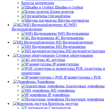
Кроссы оптические
Шкафы и стойки
Блоки розеток
Органайзеры
Шнуры,патчкорды
4G\WiFi
Видеонаблюдение
WiFi Видеокамеры
4G Видеокамеры
HD Видеонаблюдение
HD Видеокамеры
HD видеорегистраторы
Сетевое оборудование
4G роутеры
IP коммутаторы
POE сплиттеры и
инжекторы
IP коммутаторы с POE
Домофоны
Аналоговые домофоны
HD домофоны
IP домофоны
Подъездные домофоны
Контроль доступа
Считыватели