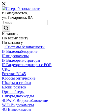
г. Владивосток,
ул. Гамарника, 8А
Каталог
По всему сайту
По каталогу
Системы безопасности
IP Видеонаблюдение
IP видеокамеры
IP Видеорегистраторы
IP Видеорегистраторы с POE
СКС
Розетки RJ-45
Кроссы оптические
Шкафы и стойки
Блоки розеток
Органайзеры
Шнуры,патчкорды
4G\WiFi Видеонаблюдение
WiFi Видеокамеры
4G Видеокамеры