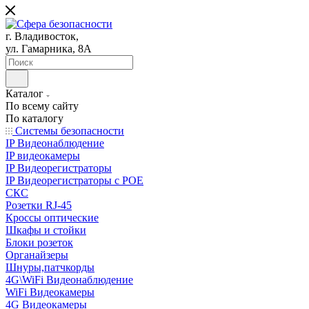
г. Владивосток,
ул. Гамарника, 8А
Каталог
По всему сайту
По каталогу
Системы безопасности
IP Видеонаблюдение
IP видеокамеры
IP Видеорегистраторы
IP Видеорегистраторы с POE
СКС
Розетки RJ-45
Кроссы оптические
Шкафы и стойки
Блоки розеток
Органайзеры
Шнуры,патчкорды
4G\WiFi Видеонаблюдение
WiFi Видеокамеры
4G Видеокамеры