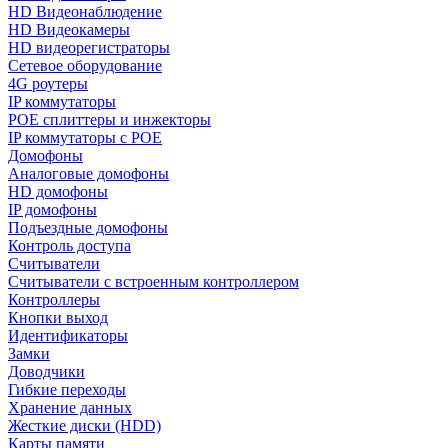
HD Видеонаблюдение
HD Видеокамеры
HD видеорегистраторы
Сетевое оборудование
4G роутеры
IP коммутаторы
POE сплиттеры и инжекторы
IP коммутаторы с POE
Домофоны
Аналоговые домофоны
HD домофоны
IP домофоны
Подъездные домофоны
Контроль доступа
Считыватели
Считыватели с встроенным контроллером
Контроллеры
Кнопки выход
Идентификаторы
Замки
Доводчики
Гибкие переходы
Хранение данных
Жесткие диски (HDD)
Карты памяти