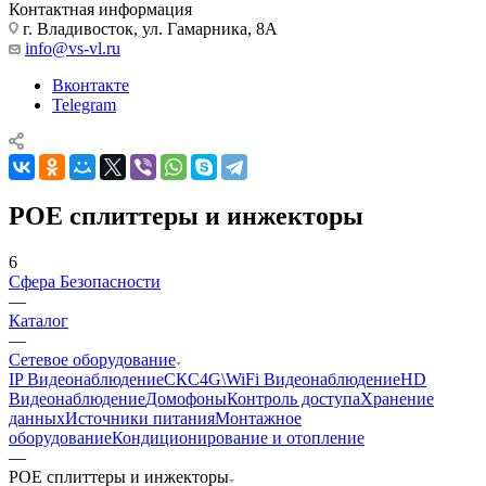
Контактная информация
г. Владивосток, ул. Гамарника, 8А
info@vs-vl.ru
Вконтакте
Telegram
POE сплиттеры и инжекторы
6
Сфера Безопасности
—
Каталог
—
Сетевое оборудование
IP Видеонаблюдение
СКС
4G\WiFi Видеонаблюдение
HD
Видеонаблюдение
Домофоны
Контроль доступа
Хранение
данных
Источники питания
Монтажное
оборудование
Кондиционирование и отопление
—
POE сплиттеры и инжекторы