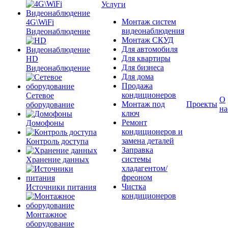
Услуги
Монтаж систем
4G\WiFi
видеонаблюдения
Видеонаблюдение
Монтаж СКУД
Для автомобиля
Для квартиры
HD
Для бизнеса
Видеонаблюдение
Для дома
Продажа
кондиционеров
Сетевое
О
Монтаж под
Проекты
оборудование
на
ключ
Ремонт
Домофоны
кондиционеров и
замена деталей
Контроль доступа
Заправка
системы
Хранение данных
хладагентом/
фреоном
Чистка
Источники питания
кондиционеров
Монтажное
оборудование