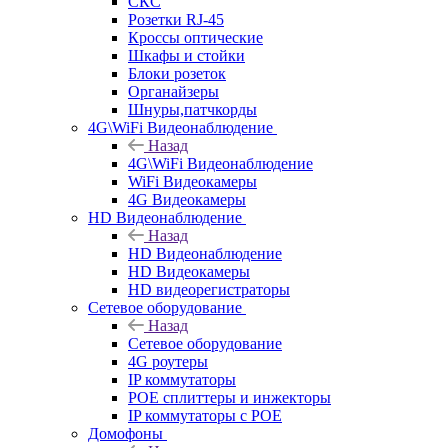
СКС
Розетки RJ-45
Кроссы оптические
Шкафы и стойки
Блоки розеток
Органайзеры
Шнуры,патчкорды
4G\WiFi Видеонаблюдение
Назад
4G\WiFi Видеонаблюдение
WiFi Видеокамеры
4G Видеокамеры
HD Видеонаблюдение
Назад
HD Видеонаблюдение
HD Видеокамеры
HD видеорегистраторы
Сетевое оборудование
Назад
Сетевое оборудование
4G роутеры
IP коммутаторы
POE сплиттеры и инжекторы
IP коммутаторы с POE
Домофоны