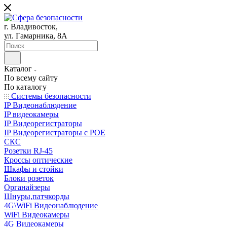
г. Владивосток,
ул. Гамарника, 8А
Каталог
По всему сайту
По каталогу
Системы безопасности
IP Видеонаблюдение
IP видеокамеры
IP Видеорегистраторы
IP Видеорегистраторы с POE
СКС
Розетки RJ-45
Кроссы оптические
Шкафы и стойки
Блоки розеток
Органайзеры
Шнуры,патчкорды
4G\WiFi Видеонаблюдение
WiFi Видеокамеры
4G Видеокамеры