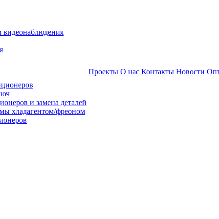
м видеонаблюдения
я
Проекты
О нас
Контакты
Новости
Оп
иционеров
люч
ионеров и замена деталей
емы хладагентом/фреоном
ионеров