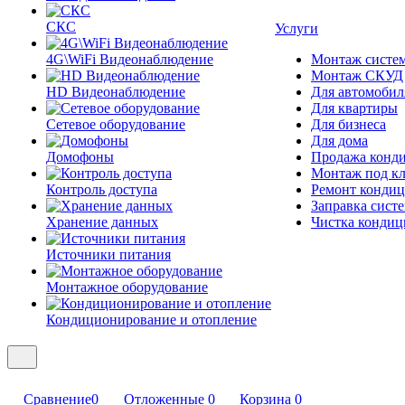
СКС
Услуги
4G\WiFi Видеонаблюдение
Монтаж систе
Монтаж СКУД
HD Видеонаблюдение
Для автомобил
Для квартиры
Сетевое оборудование
Для бизнеса
Для дома
Домофоны
Продажа конд
Монтаж под к
Контроль доступа
Ремонт кондиц
Заправка сист
Хранение данных
Чистка кондиц
Источники питания
Монтажное оборудование
Кондиционирование и отопление
Сравнение
0
Отложенные
0
Корзина
0