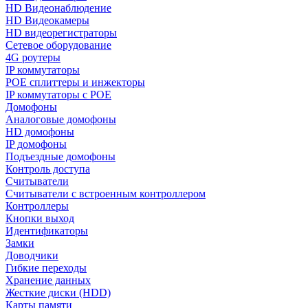
HD Видеонаблюдение
HD Видеокамеры
HD видеорегистраторы
Сетевое оборудование
4G роутеры
IP коммутаторы
POE сплиттеры и инжекторы
IP коммутаторы с POE
Домофоны
Аналоговые домофоны
HD домофоны
IP домофоны
Подъездные домофоны
Контроль доступа
Считыватели
Считыватели с встроенным контроллером
Контроллеры
Кнопки выход
Идентификаторы
Замки
Доводчики
Гибкие переходы
Хранение данных
Жесткие диски (HDD)
Карты памяти