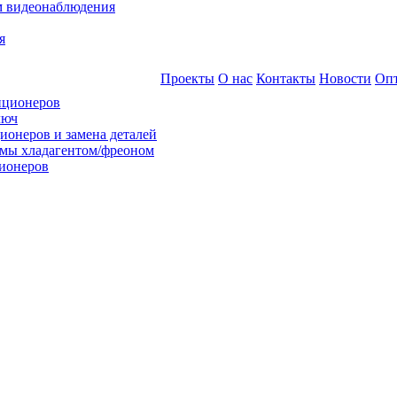
м видеонаблюдения
я
Проекты
О нас
Контакты
Новости
Оп
иционеров
люч
ионеров и замена деталей
емы хладагентом/фреоном
ионеров